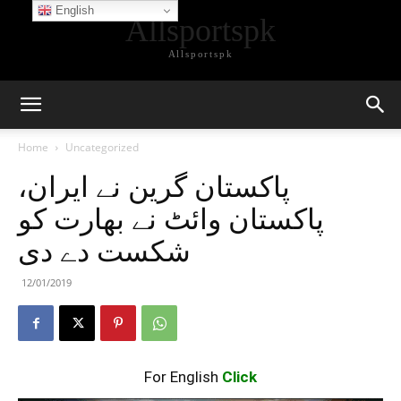
English
Allsportspk
Allsportspk
Home
Uncategorized
پاکستان گرین نے ایران،
پاکستان وائٹ نے بھارت کو
شکست دے دی
12/01/2019
For English
Click