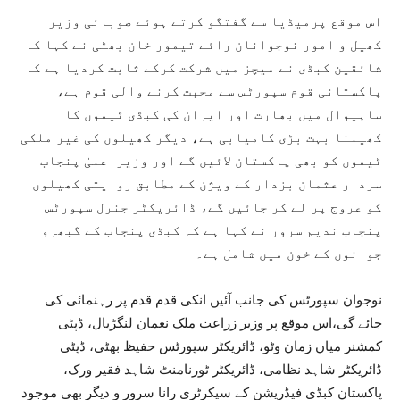
اس موقع پرمیڈیا سے گفتگو کرتے ہوئے صوبائی وزیر
کھیل و امور نوجوانان رائے تیمور خان بھٹی نے کہا کہ
شائقین کبڈی نے میچز میں شرکت کرکے ثابت کردیا ہے کہ
پاکستانی قوم سپورٹس سے محبت کرنے والی قوم ہے،
ساہیوال میں بھارت اور ایران کی کبڈی ٹیموں کا
کھیلنا بہت بڑی کامیابی ہے، دیگر کھیلوں کی غیر ملکی
ٹیموں کو بھی پاکستان لائیں گے اور وزیراعلیٰ پنجاب
سردار عثمان بزدار کے ویژن کے مطابق روایتی کھیلوں
کو عروج پر لے کر جائیں گے، ڈائریکٹر جنرل سپورٹس
پنجاب ندیم سرور نے کہا ہے کہ کبڈی پنجاب کے گبھرو
جوانوں کے خون میں شامل ہے۔
نوجوان سپورٹس کی جانب آئیں انکی قدم قدم پر رہنمائی کی
جائے گی،اس موقع پر وزیر زراعت ملک نعمان لنگڑیال، ڈپٹی
کمشنر میاں زمان وٹو، ڈائریکٹر سپورٹس حفیظ بھٹی، ڈپٹی
ڈائریکٹر شاہد نظامی، ڈائریکٹر ٹورنامنٹ شاہد فقیر ورک،
پاکستان کبڈی فیڈریشن کے سیکرٹری رانا سرور و دیگر بھی موجود