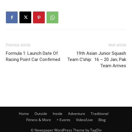
Previous article
Next article
Formula 1: Launch Date Of
19th Asian Junior Squash
Racing Point Car Confirmed
Team C’ship: 16 – 20 Jan; Pak
Team Arrives
Home
Outside
Inside
Adventure
Traditional
Fitness & More
+ Events
Video/Live
Blog
© Newspaper WordPress Theme by TagDiv