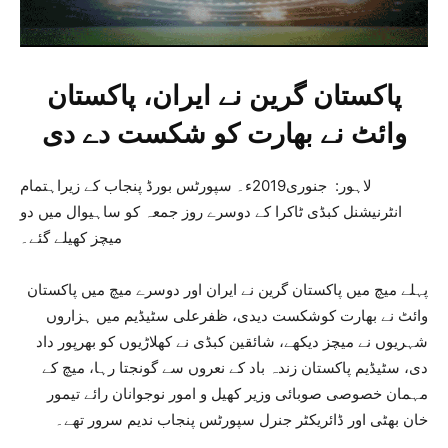
پاکستان گرین نے ایران، پاکستان
وائٹ نے بھارت کو شکست دے دی
لاہور: جنوری2019ء۔ سپورٹس بورڈ پنجاب کے زیراہتمام
انٹرنیشنل کبڈی ٹاکرا کے دوسرے روز جمعہ کو ساہیوال میں دو
میچز کھیلے گئے۔
پہلے میچ میں پاکستان گرین نے ایران اور دوسرے میچ میں پاکستان
وائٹ نے بھارت کوشکست دیدی، ظفرعلی سٹیڈیم میں ہزاروں
شہریوں نے میچز دیکھے، شائقین کبڈی نے کھلاڑیوں کو بھرپور داد
دی، سٹیڈیم پاکستان زندہ باد کے نعروں سے گونجتا رہا، میچ کے
مہمان خصوصی صوبائی وزیر کھیل و امور نوجوانان رائے تیمور
خان بھٹی اور ڈائریکٹر جنرل سپورٹس پنجاب ندیم سرور تھے۔