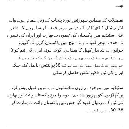
تھے۔
تفصیلات کے مطابق سپورٹس بورڈ پنجاب کے زیراہتمام ہونے والے
انٹر نیشنل کبڈی ٹاکرا کے دوسرے روز جمعہ کو ساہیوال کے ظفر
علی سٹیڈیم میں پاکستان کی ٹیموں نے بھارت اور ایران کی ٹیموں
کے خلاف میچز کھیلے، پہلے میچ میں پاکستان گرین کے گبھرو
جوانوں نے شاندار کھیل کا مظاہرہ کرتے ہوئے ایران کی ٹیم کو 3
پوائنٹس سے شکست دی، پاکستان گرین کے کھلاڑیوں نے
خوبصورت کھیل پیش کرتے ہوئے 38پوائنٹس حاصل کئے جبکہ
ایران کی ٹیم 35پوائنٹس حاصل کرسکی۔
سٹیڈیم میں موجود ہزاروں تماشائیوں نے بہترین کھیل پیش کرنے
پر کھلاڑیوں کو بھرپور داد دی ، دوسرا میچ پاکستان وائٹ اور بھارت
کی ٹیم کے درمیان کھیلا گیا جس میں پاکستان وائٹ نے بھارت کو
38-30سے ہرادیا۔