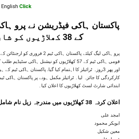
 English
Click
پاکستان ہاکی فیڈریشن نے پرو ہاکی
کے 38 کھلاڑیوں کو شارٹ لسٹ کردیا ۔
پرو ہاکی لیگ کیلئے پاکستان ہاکی ٹی
اور پھر 3روزہ ٹرائیلز کا اہتمام کیا گیا. پاکستان ہاکی ٹیم
کارکردگی کا جائزہ لیا۔ ٹرائیلز مکمل ہونے پر پاکستان ہاکی ٹ
ابتدائی شارٹ لسٹ کھلاڑیوں کا اعلان کیا۔
: اعلان کردہ 38 کھلاڑیوں میں مندرجہ زیل نام شامل ہیںرضوان علی
امجد علی
ابوبکر محمود
معین شکیل