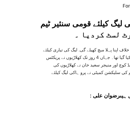
For
 لیگ کیلئے قومی سنئیر ٹیم
م 2 فروری کو ارجنٹائن کے خلاف اپنا پہلا میچ کھیلے گی. لیگ کی تیاری کیلئے
قومی ہاکی ٹیم کے 57 کھلاڑیوں کو نیشنل ہاکی سٹیڈیم طلب کیا گیا تھا۔ جہاں 4 روز تک کھلاڑیوں نے پریکٹس
 کے ہیڈ کوچ اور منیجر سعید خان نے کھلاڑیوں کی
یم کی سلیکشن کمیٹی نے پرو ہاکی لیگ کیلئے