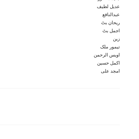
عدیل لطیف
عبدالنافع
ریحان بٹ
اجمل بٹ
زین
تیمور ملک
اویس الرحمن
اکمل حسین
امجد علی