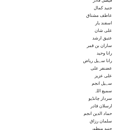
فیصل قادر
جنید کمال
عاطف مشتاق
اسفند یار
علی شان
عتیق ارشد
ساران بن قمر
رانا وحید
رانا سہیل ریاض
عضنفر علی
علی عزیز
سہیل انجم
سمیع اللہ
سردار چانڈیو
ارسلان قادر
حماد الدین انجم
سلمان رزاق
جنید منظور