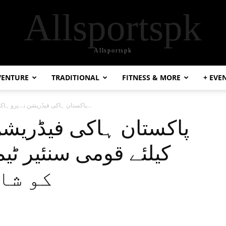
Allsportspk
Allsportspk
VENTURE
TRADITIONAL
FITNESS & MORE
+ EVE
پاکستان ہاکی فیڈریشن نے پرو ہاکی لیگ کیلئے قومی سنئیر ٹیم کے...
پاکستان ہاکی فیڈریشن
کو شا