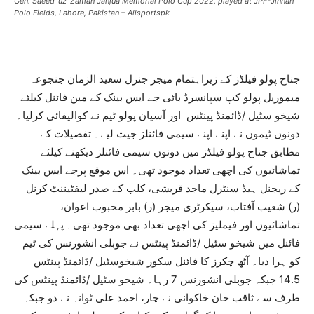
Gen. Saeed-uz-Zaman Janjua Memorial Polo Cup 2022, played at JPF-Jinnah
Polo Fields, Lahore, Pakistan – Allsportspk
جناح پولو فیلڈز کے زیراہتمام میجر جنرل سعید الزمان جنجوعہ
میموریل پولو کپ سپانسرڈ بائی جے ایس بینک کے مین فائنل کیلئے
شیخو سٹیل /ڈائمنڈ پینٹس اور آسیان پولو ٹیم نے کوالیفائی کرلیا۔
دونوں ٹیموں نے اپنے اپنے سیمی فائنلز جیت لیے۔ تفصیلات کے
مطابق جناح پولو فیلڈز میں دونوں سیمی فائنلز دیکھنے کیلئے
تماشائیوں کی اچھی تعداد موجود تھی۔ اس موقع پرجے ایس بینک
کے ریجنل ہیڈ سنٹرل ماجد قریشی، کلب کے صدر لیفٹیننٹ کرنل
(ر) شعیب آفتاب، سیکرٹری میجر (ر) بابر محبوب اعوان،
تماشائیوں اور فیملیز کی اچھی تعداد بھی موجود تھی۔ پہلے سیمی
فائنل میں شیخو سٹیل /ڈائمنڈ پینٹس نے جوبلی انشورنس کی ٹیم
کو ہرا دیا۔ آٹھ چکرز کا فائنل سکور شیخوسٹیل /ڈائمنڈ پینٹس
14.5 جبکہ جوبلی انشورنس 7 رہا۔ شیخو سٹیل /ڈائمنڈ پینٹس کی
طرف سے ثاقب خان خاکوانی نے چار، احمد علی ٹوانہ نے دو جبکہ