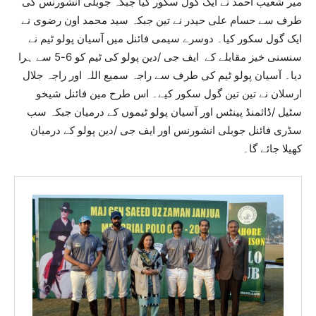
میر شعیب احمد نے ایک گول سکور کیا جبکہ جوبلی انشورنس کی
طرف سے حسام علی حیدر نے تین جبکہ سید محمد اون رضوی نے
ایک گول سکور کیا۔ دوسرے سیمی فائنل میں آسیان پولو ٹیم نے
سنسنی خیز مقابلے کے ایف جی /دین پولو کی ٹیم کو 6-5 سے ہرا
دیا۔ آسیان پولو ٹیم کی طرف سے راجہ سمیع اللہ اور راجہ جلال
ارسلان نے تین تین گول سکور کیے۔ اس طرح مین فائنل شیخو
سٹیل /ڈائمنڈ پینٹس اور آسیان پولو ٹیموں کے درمیان جبکہ سب
سڈری فائنل جوبلی انشورنس اور ایف جی /دین پولو کے درمیان
کھیلا جائے گا۔