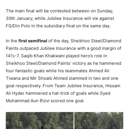
The main final will be contested between on Sunday,
30th January, while Jubilee Insurance will vie against
FG/Din Polo in the subsidiary final on the same day.
In the
first semifinal
of the day, Sheikhoo Steel/Diamond
Paints outpaced Jubilee Insurance with a good margin of
14½-7. Saqib Khan Khakwani played hero’s role in
Sheikhoo Steel/Diamond Paints’ victory as he hammered
four fantastic goals while his teammates Ahmed Ali
Tiwana and Mir Shoaib Ahmed slammed in two and one
goal respectively. From Team Jubilee Insurance, Hissam
Ali Hyder hammered a hat-trick of goals while Syed
Muhammad Aun Rizvi scored one goal.