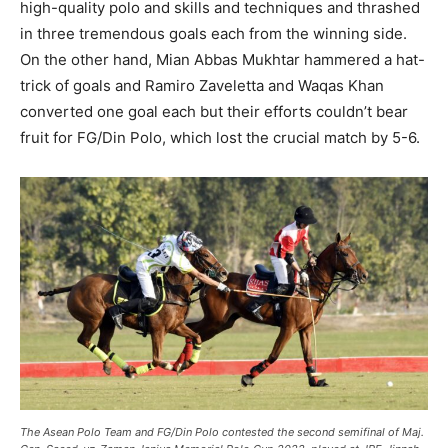
high-quality polo and skills and techniques and thrashed
in three tremendous goals each from the winning side.
On the other hand, Mian Abbas Mukhtar hammered a hat-
trick of goals and Ramiro Zaveletta and Waqas Khan
converted one goal each but their efforts couldn’t bear
fruit for FG/Din Polo, which lost the crucial match by 5-6.
The
Asean Polo Team and FG/Din Polo
contested the second semifinal of Maj.