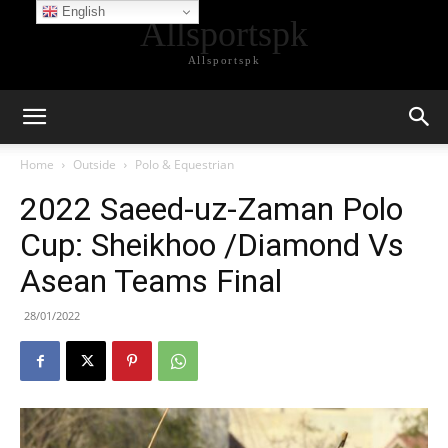
English
Allsportspk
Allsportspk
Home
Outside
Polo & Equestrian
2022 Saeed-uz-Zaman Polo
Cup: Sheikhoo /Diamond Vs
Asean Teams Final
28/01/2022